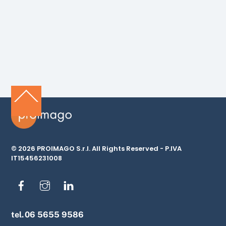
Back
To
Top
© 2026 PROIMAGO S.r.l. All Rights Reserved - P.IVA
IT15456231008
Facebook
Instagram
Linkedin
tel.
06 5655 9586